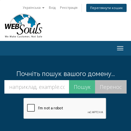
Українська
Вхід
Реєстрація
Переглянути кошик
Togg
navig
Почніть пошук вашого домену...