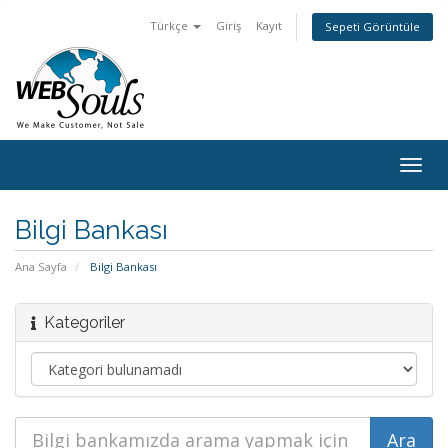
Türkçe
Giriş
Kayıt
Sepeti Görüntüle
Togg
navig
Bilgi Bankası
Ana Sayfa
Bilgi Bankası
Kategoriler