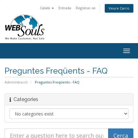
Català
Entrada
Registrar-se
Veure Carro
Togg
navig
Preguntes Freqüents - FAQ
Administració
Preguntes Freqüents - FAQ
Categories