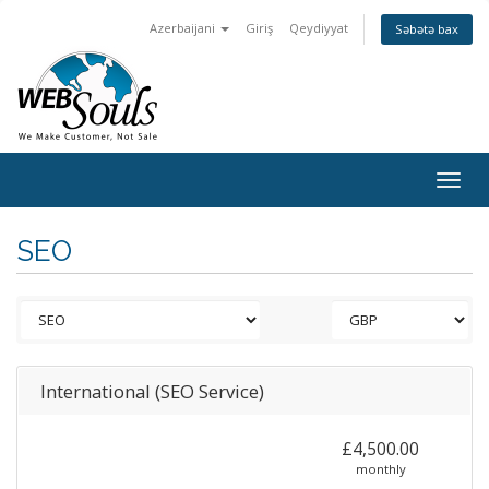
Azerbaijani
Giriş
Qeydiyyat
Səbətə bax
Togg
navig
SEO
International (SEO Service)
£4,500.00
monthly