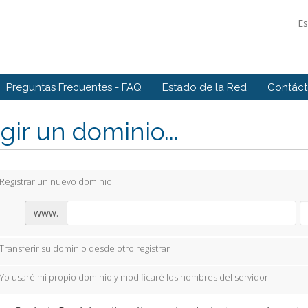
E
Preguntas Frecuentes - FAQ
Estado de la Red
Contác
gir un dominio...
Registrar un nuevo dominio
www.
Transferir su dominio desde otro registrar
Yo usaré mi propio dominio y modificaré los nombres del servidor