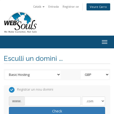
Català
Entrada
Registrar-se
Veure Carro
Togg
navig
Esculli un domini ...
Registrar un nou domini
www.
Check