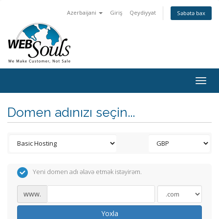
Azerbaijani
Giriş
Qeydiyyat
Səbətə bax
Togg
navig
Domen adınızı seçin...
Yeni domen adı əlavə etmək istəyirəm.
www.
Yoxla