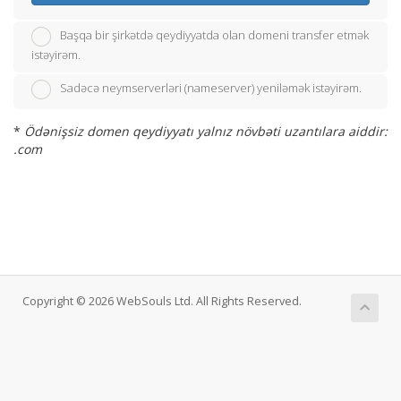
Başqa bir şirkətdə qeydiyyatda olan domeni transfer etmək
istəyirəm.
Sadəcə neymserverləri (nameserver) yeniləmək istəyirəm.
*
Ödənişsiz domen qeydiyyatı yalnız növbəti uzantılara aiddir:
.com
Copyright © 2026 WebSouls Ltd. All Rights Reserved.