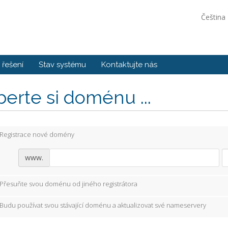
Čeština
řešení
Stav systému
Kontaktujte nás
erte si doménu ...
Registrace nové domény
www.
Přesuňte svou doménu od jiného registrátora
Budu používat svou stávající doménu a aktualizovat své nameservery