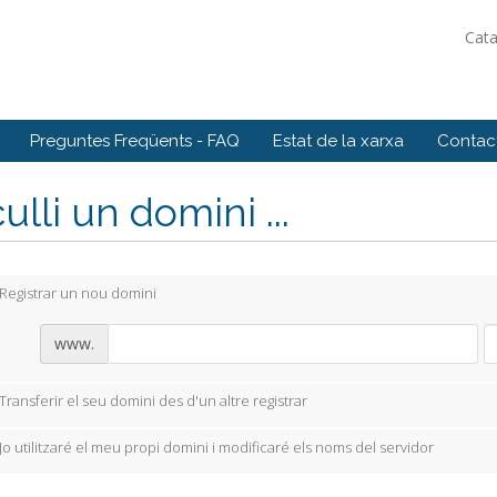
Cat
Preguntes Freqüents - FAQ
Estat de la xarxa
Contact
ulli un domini ...
Registrar un nou domini
www.
Transferir el seu domini des d'un altre registrar
Jo utilitzaré el meu propi domini i modificaré els noms del servidor