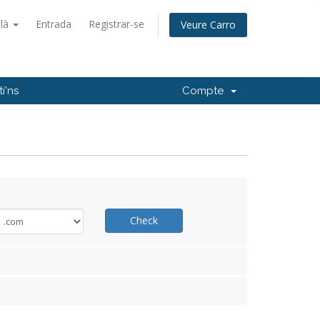
alà
Entrada
Registrar-se
Veure Carro
i'ns
Compte
Check