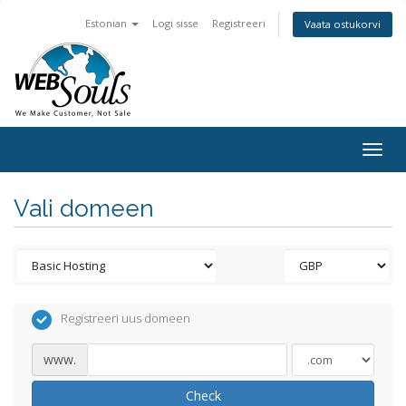
Estonian
Logi sisse
Registreeri
Vaata ostukorvi
Togg
navig
Vali domeen
Registreeri uus domeen
www.
Check