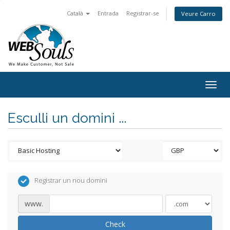
Català
Entrada
Registrar-se
Veure Carro
Togg
navig
Esculli un domini ...
Registrar un nou domini
www.
Check