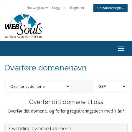
Norwegian
Logg inn
Registrer
Se handlevogn »
Togg
navig
Overføre domenenavn
Overfør ditt domene til oss
Overfør ditt domene, og forleng registreringstiden med 1 år!*
Overøfing av enkelt domene