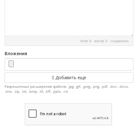
lines: 0 words: 0
сохранено
Вложения
Добавить еще
Разрешенные расширения файлов: .jpg, .gif, .jpeg, .png, .pdf, .doc, .docx,
.xlsx, .zip, .txt, .bmp, .tif, .tiff, .pptx, .csr