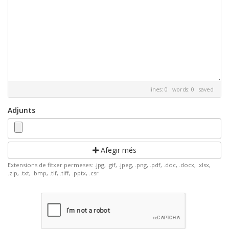
lines: 0 words: 0
saved
Adjunts
Afegir més
Extensions de fitxer permeses: .jpg, .gif, .jpeg, .png, .pdf, .doc, .docx, .xlsx,
.zip, .txt, .bmp, .tif, .tiff, .pptx, .csr